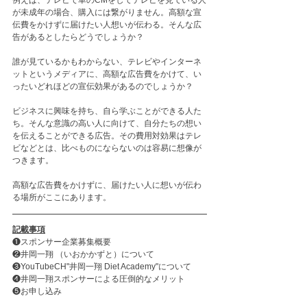
例えば、テレビで車のCMをしてテレビを見ている人
が未成年の場合、購入には繋がりません。高額な宣
伝費をかけずに届けたい人想いが伝わる。そんな広
告があるとしたらどうでしょうか？
誰が見ているかもわからない、テレビやインターネ
ットというメディアに、高額な広告費をかけて、い
ったいどれほどの宣伝効果があるのでしょうか？
ビジネスに興味を持ち、自ら学ぶことができる人た
ち。そんな意識の高い人に向けて、自分たちの想い
を伝えることができる広告。その費用対効果はテレ
ビなどとは、比べものにならないのは容易に想像が
つきます。
高額な広告費をかけずに、届けたい人に想いが伝わ
る場所がここにあります。
記載事項
❶スポンサー企業募集概要
❷井岡一翔 （いおかかずと）について
❸YouTubeCH"井岡一翔 Diet Academy"について
❹井岡一翔スポンサーによる圧倒的なメリット
❺お申し込み