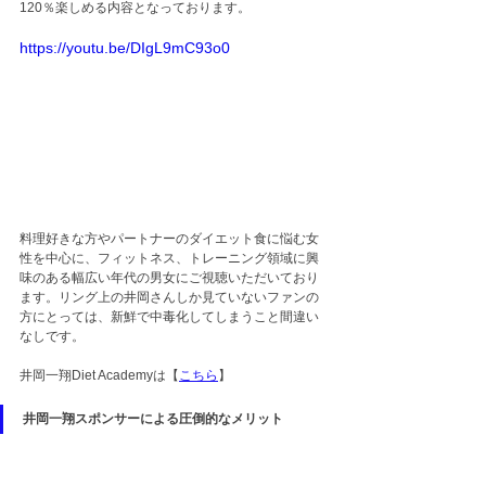
120％楽しめる内容となっております。
https://youtu.be/DIgL9mC93o0
料理好きな方やパートナーのダイエット食に悩む女
性を中心に、フィットネス、トレーニング領域に興
味のある幅広い年代の男女にご視聴いただいており
ます。リング上の井岡さんしか見ていないファンの
方にとっては、新鮮で中毒化してしまうこと間違い
なしです。
井岡一翔Diet Academyは【
こちら
】
井岡一翔スポンサーによる圧倒的なメリット