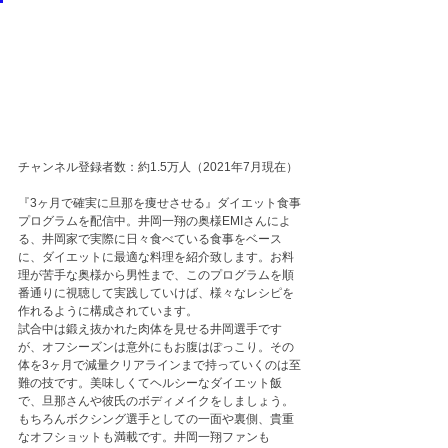
チャンネル登録者数：約1.5万人（2021年7月現在）
『3ヶ月で確実に旦那を痩せさせる』ダイエット食事
プログラムを配信中。井岡一翔の奥様EMIさんによ
る、井岡家で実際に日々食べている食事をベース
に、ダイエットに最適な料理を紹介致します。お料
理が苦手な奥様から男性まで、このプログラムを順
番通りに視聴して実践していけば、様々なレシピを
作れるように構成されています。
試合中は鍛え抜かれた肉体を見せる井岡選手です
が、オフシーズンは意外にもお腹はぽっこり。その
体を3ヶ月で減量クリアラインまで持っていくのは至
難の技です。美味しくてヘルシーなダイエット飯
で、旦那さんや彼氏のボディメイクをしましょう。
もちろんボクシング選手としての一面や裏側、貴重
なオフショットも満載です。井岡一翔ファンも