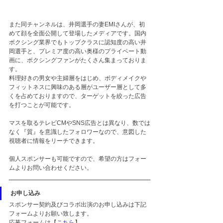
また同チャンネルは、井岡選手の妻EMIさんが、初
めて顔を全面公開して登場したメディアです。国内
ボクシング業界でもトップクラスに認知度の高い井
岡選手と、プレミア度の高い奥様のプライベート動
画に、ボクシングファンがたくさん集まっておりま
す。
料理好きの男女や主婦層をはじめ、ボディメイクや
フィットネスに興味のある層がユーザー層として多
くを占めておりますので、ターゲットを絞った広告
を打つことが可能です。
マスを取るテレビCMやSNS広告とは異なり、数では
なく『質』を意識したフォロワーなので、意図した
視聴者に情報をリーチできます。
個人スポンサーも可能ですので、希望の方はフォー
ムよりお問い合わせください。
お申し込み
スポンサー契約及びコラボ出演のお申し込みは下記
フォームよりお願い致します。
応募フォームは【
こちら
】