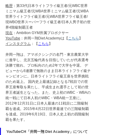
略歴
：
第33代日本ライトフライ級王者/元WBC世界
ミニマム級王者/元WBA世界ミニマム級王者/元WBA
世界ライトフライ級王者/元WBA世界フライ級王者/
現WBO世界スーパーフライ級王者/日本人男子初の世
界4階級制覇王者
現在
：
Ambition GYM所属プロボクサー
YouTube
：井岡一翔Diet Academyは【
こちら
】
インスタグラム
：【
こちら
】
井岡一翔は、アマボクシングの名門・東京農業大学
に進学し、北京五輪代表を目指していたが代表選考
決勝で敗れ、プロ転向のため2年で大学を中退。 デ
ビューから6連勝で無敗のまま日本ライトフライ級チ
ャンピオンに。日本ライトフライ級王座を世界挑戦
のため返上。 国内史上最速記録となる7戦目での世
界王座奪取を果たし、平成生まれ選手として初の世
界王者誕生となった。また、史上初のWBC・WBAの
統一戦にて日本人初のWBC・WBA統一王座に。
2012年12月31日に日本人最速の11戦目に二階級制
覇を達成。2015年4月22日世界最速での三階級制覇
を達成。2019年6月19日、日本人史上初の四階級制
覇を果たす。
YouTubeCH「井岡一翔 Diet Academy」について