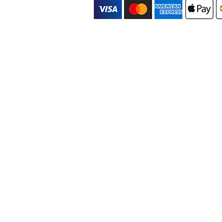
【Banks】取引銀行
HongKong：DBS Bank / HSBC Bank
Dubai : HSBC Bank / CBD Bank / ENBD BANK
Japan : Mizuho Bank / Mitsubishi Bank / GMO B
Singapore : OCBC Bank
Bahrain : Al salam Bank
【Corporate Tax&Law Adviser】
弁護士法人 淀屋橋・山上合同（国際法務）
辻・本郷 税理士法人（国内税務）
青山綜合会計事務所（シンガポール税務）
青葉監査法人 (香港税務)
Fidinam Tax Consulting (スイス/ドバイ税務)
返品などについて (Refund)