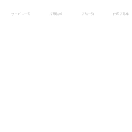
サービス一覧
採用情報
店舗一覧
代理店募集
ープは各事業を以下の法人に基づき運営しています。
 companies below.