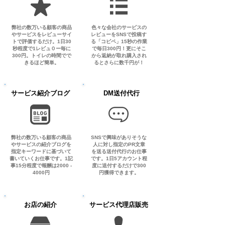
弊社の数万いる顧客の商品
色々な会社のサービスの
やサービスをレビューサイ
レビューをSNSで投稿す
トで評価するだけ。1日30
る「コピペ」15秒の作業
秒程度で1レビュ０ー毎に
で毎日300円！更にそこ
300円。トイレの時間でで
から返納が取れ購入され
きるほど簡単。
るとさらに数千円が！
サービス紹介ブログ
DM送付代行
弊社の数万いる顧客の商品
SNSで興味がありそうな
やサービスの紹介ブログを
人に対し指定のPR文章
指定キーワードに基づいて
を送る送付代行のお仕事
書いていくお仕事です。1記
です。1日5アカウント程
事15分程度で報酬は2000 -
度に送付するだけで300
4000円
円獲得できます。
お店の紹介
サービス代理店販売