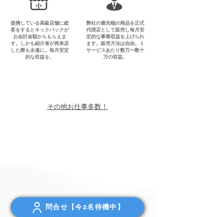
提携している高級店舗に総
弊社の最先端の商品を正式
客をするとキックバックが
代理店として販売し毎月安
お会計金額からもらえま
定的な事業収益を上げられ
す。しかも紹介者が再来店
ます。販売方法は自由。１
した際も永遠に。毎月安定
サービスあたり数万〜数十
的な収益を。
万の収益。
その他お仕事多数！
問合せ【今2名待機中】