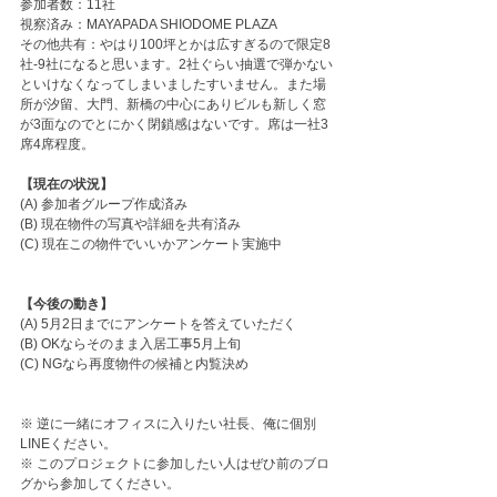
参加者数：11社
視察済み：MAYAPADA SHIODOME PLAZA 
その他共有：やはり100坪とかは広すぎるので限定8
社-9社になると思います。2社ぐらい抽選で弾かない
といけなくなってしまいましたすいません。また場
所が汐留、大門、新橋の中心にありビルも新しく窓
が3面なのでとにかく閉鎖感はないです。席は一社3
席4席程度。
【現在の状況】
(A) 参加者グループ作成済み
(B) 現在物件の写真や詳細を共有済み
(C) 現在この物件でいいかアンケート実施中
【今後の動き】
(A) 5月2日までにアンケートを答えていただく
(B) OKならそのまま入居工事5月上旬
(C) NGなら再度物件の候補と内覧決め
※ 逆に一緒にオフィスに入りたい社長、俺に個別
LINEください。
※ このプロジェクトに参加したい人はぜひ前のブロ
グから参加してください。