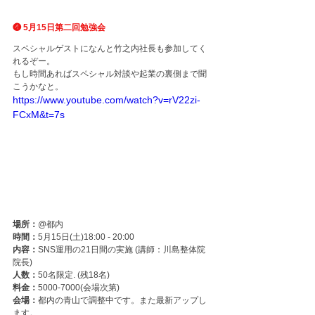
❹ 5月15日第二回勉強会 
スペシャルゲストになんと竹之内社長も参加してく
れるぞー。
もし時間あればスペシャル対談や起業の裏側まで聞
こうかなと。
https://www.youtube.com/watch?v=rV22zi-
FCxM&t=7s
場所：
@都内 
時間：
5月15日(土)18:00 - 20:00 
内容：
SNS運用の21日間の実施 (講師：川島整体院
院長)
人数：
50名限定. (残18名)
料金：
5000-7000(会場次第)
会場：
都内の青山で調整中です。また最新アップし
ます。