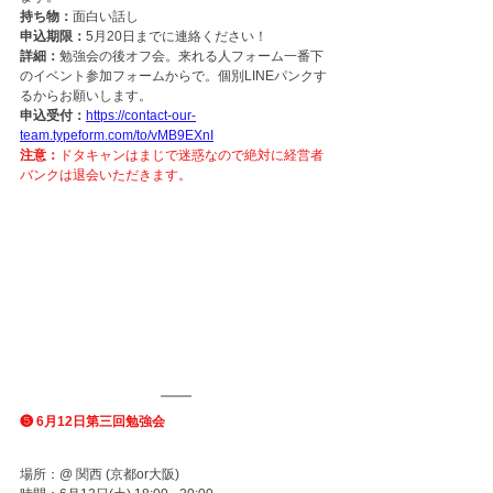
持ち物：
面白い話し
申込期限：
5月20日までに連絡ください！
詳細：
勉強会の後オフ会。来れる人フォーム一番下
のイベント参加フォームからで。個別LINEパンクす
るからお願いします。
申込受付：
https://contact-our-
team.typeform.com/to/vMB9EXnI
注意：
ドタキャンはまじで迷惑なので絶対に経営者
バンクは退会いただきます。
❺ 6月12日第三回勉強会 
場所：@ 関西 (京都or大阪)