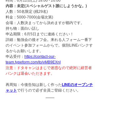
時間：6月12日(土) 18:00 - 20:00
内容：未定(スペシャルゲスト誰にしようかな。)
人数：50名限定 (残29名)
料金：5000-7000(会場次第)
会場：人数決まってから決めますが都内です。
持ち物：面白い話し
申込期限：6月5日までに連絡ください！
詳細：勉強会の後オフ会。来れる人フォーム一番下
のイベント参加フォームからで。個別LINEパンクす
るからお願いします。
申込受付：
https://contact-our-
team.typeform.com/to/vMB9EXnI
注意：ドタキャンはまじで迷惑なので絶対に経営者
バンクは退会いただきます。
再周知：今後告知は新しく作った
LINEのオープンチ
ャット
で行うので必ず全員ご登録ください。