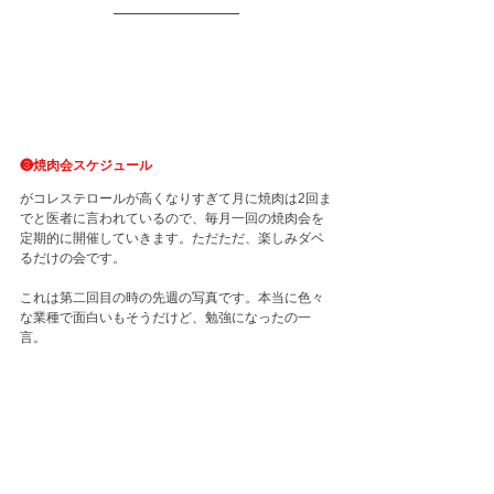
❸焼肉会スケジュール 
がコレステロールが高くなりすぎて月に焼肉は2回ま
でと医者に言われているので、毎月一回の焼肉会を
定期的に開催していきます。ただただ、楽しみダベ
るだけの会です。
これは第二回目の時の先週の写真です。本当に色々
な業種で面白いもそうだけど、勉強になったの一
言。