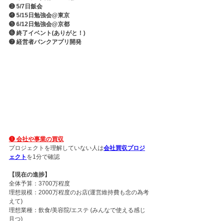
❸ 5/7日飯会 
❹ 5/15日勉強会@東京 
❺ 6/12日勉強会@京都 
❻ 終了イベント(ありがと！) 
❼ 経営者バンクアプリ開発
❶ 会社や事業の買収
プロジェクトを理解していない人は
会社買収プロジ
ェクト
を1分で確認
【現在の進捗】
全体予算：3700万程度
理想規模：2000万程度のお店(運営維持費も念の為考
えて)
理想業種：飲食/美容院/エステ (みんなで使える感じ
且つ)