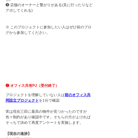
❸ 店舗のオーナーと繋がりがある(見に行ったりなど
アポしてくれる)
※ このプロジェクトに参加したい人はぜひ前のブロ
グから参加してください。
❷ オフィス共有PJ（受付終了）
プロジェクトを理解していない人は
前のオフィス共
同設立プロジェクト
を1分で確認
実は現在三田に最高の物件が見つかったのですが
色々制約があり確認中です。そちらの方がよければ
そっちで決めて再度アンケートを実施します。
【現在の進捗】