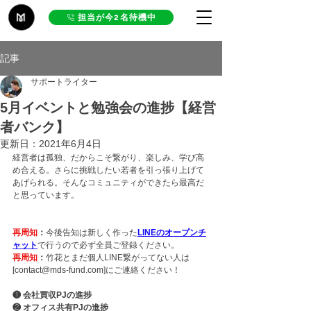
担当が今2名待機中
記事
サポートライター
5月イベントと勉強会の進捗【経営
者バンク】
更新日：
2021年6月4日
経営者は孤独、だからこそ繋がり、楽しみ、学び高
め合える。さらに挑戦したい若者を引っ張り上げて
あげられる。そんなコミュニティができたら最高だ
と思っています。
再周知
：
今後告知は新しく作った
LINEのオープンチ
ャット
で行うので必ず全員ご登録ください。
再周知
：
竹花とまだ個人LINE繋がってない人は
[contact@mds-fund.com]にご連絡ください！
❶ 会社買収PJの進捗 
❷ オフィス共有PJの進捗 