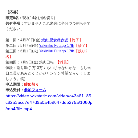
【応募】
限定8名：
現在14名(指名切り)
共有事項：
すいませんこれ来月に半分づつ割らせて
ください。
第一回：4月30日(金) 
焼肉 思食@赤坂
【終了】
第二回：5月7日(金) 
Yakiniku Futago 17th
【修了】
第三回：6月1日(火) 
Yakiniku Futago 17th
【残り2
名】
第四回：7月9日(金) 焼肉丑松  
【満員】
値段：割り勘 (1万-3万くらいじゃないかな。もし当
日全員があみだくじかジャンケン希望ならそうしま
しょう。笑) 
申込期限：
締め切り
申込受付：
参加フォーム
https://video.wixstatic.com/video/c43a61_85
c82a3acd7e47d9a0a4b9647ddb275a/1080p
/mp4/file.mp4