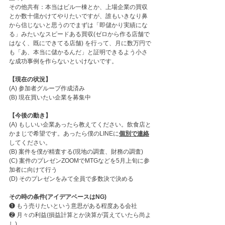
その他共有：本当はビル一棟とか、上場企業の買収
とか数十億かけてやりたいですが、誰もいきなり鼻
から信じないと思うのでまずは「即儲かり実績にな
る」みたいなスピードある買収(ゼロから作る店舗で
はなく、既にできてる店舗) を行って、月に数万円で
も「あ、本当に儲かるんだ」と証明できるよう小さ
な成功事例を作らないといけないです。
【現在の状況】
(A) 参加者グループ作成済み
(B) 現在買いたい企業を募集中
【今後の動き】
(A) もしいい企業あったら教えてください。飲食店と
かまじで希望です。あったら僕のLINEに
個別で連絡
してください。
(B) 案件を僕が精査する(現地の調査、財務の調査)
(C) 案件のプレゼンZOOMでMTGなどを5月上旬に参
加者に向けて行う
(D) そのプレゼンをみて全員で多数決で決める
その時の条件(アイデアベースはNG)
❶ もう売りたいという意思がある程度ある会社
❷ 月々の利益(損益計算とか決算が貰えていたら尚よ
し)