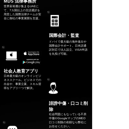
MDS 法律事務所
世界富裕層が集まるUAEに
て、7カ国以上の言語通訳を
用意した国際法律チームが安
全に御社の事業展開を支援。
Read More
国際会計・監査
ドバイで最大級の海外進出や
国際会計サポート。日本語通
訳対応で法人設立、VISA申請
を丸投げ可能。
Read More
社会人教育アプリ
日本最大級のオンラインビジ
ネススクール。ビジネスでの
出会や、事業立案、スキル習
得をアプリ一つで解決。
Read More
誹謗中傷・口コミ削
除
社会問題にもなっている不房
中傷やGoogleマップのMEO
口コミ削除の依頼なら弊社に
お任せください。