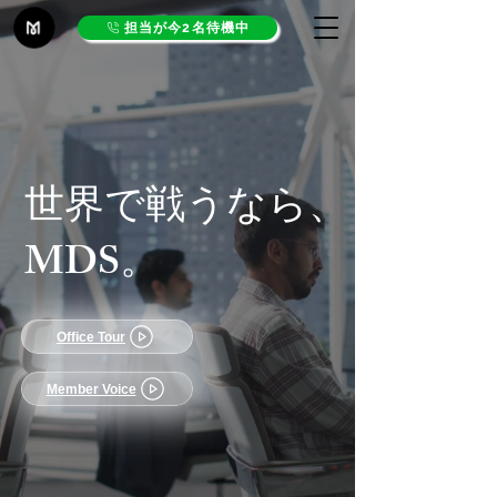
担当が今2名待機中
​世界で戦うなら、
MDS
。
Office Tour
Member Voice