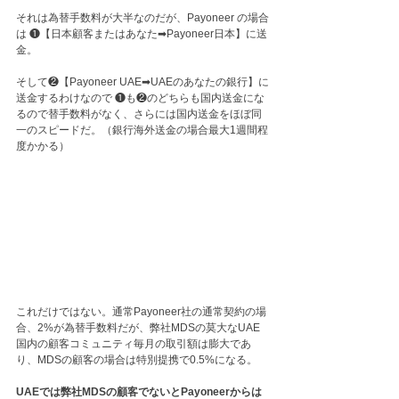
それは為替手数料が大半なのだが、Payoneer の場合
は ❶【日本顧客またはあなた➡︎Payoneer日本】に送
金。
そして❷【Payoneer UAE➡︎UAEのあなたの銀行】に
送金するわけなので ❶も❷のどちらも国内送金にな
るので替手数料がなく、さらには国内送金をほぼ同
一のスピードだ。（銀行海外送金の場合最大1週間程
度かかる）
これだけではない。通常Payoneer社の通常契約の場
合、2%が為替手数料だが、弊社MDSの莫大なUAE
国内の顧客コミュニティ毎月の取引額は膨大であ
り、MDSの顧客の場合は特別提携で0.5%になる。
UAEでは弊社MDSの顧客でないとPayoneerからは