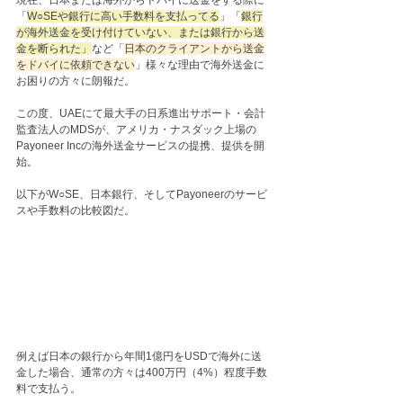
現在、日本または海外からドバイに送金をする際に
「
W○SEや銀行に高い手数料を支払ってる
」「
銀行
が海外送金を受け付けていない、または銀行から送
金を断られた」
など「
日本のクライアントから送金
をドバイに依頼できない
」様々な理由で海外送金に
お困りの方々に朗報だ。
この度、UAEにて最大手の日系進出サポート・会計
監査法人のMDSが、アメリカ・ナスダック上場の
Payoneer Incの海外送金サービスの提携、提供を開
始。
以下がW○SE、日本銀行、そしてPayoneerのサービ
スや手数料の比較図だ。
例えば日本の銀行から年間1億円をUSDで海外に送
金した場合、通常の方々は400万円️（4%）程度手数
料で支払う。