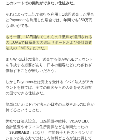
このレートでの契約ができない仕組みだ。
それによって上記で銀行を利用し1億円送金した場合
とPayoneerを利用した場合では、年間でも350万円
も違いがでる。
もう一度、UAE国内でこれらの手数料が適用される
のはUAEで日系最大の進出サポートおよび会計監査
法人の「MDS」だけだ。
またW○SE社の場合、送金する側がWISEアカウント
を作成する必要があり、日本の顧客などにわざわざ
依頼することが難しいだろう。
しかしPayoneer社は売上を受けるドバイ法人がアカ
ウントを持てば、全ての顧客からの入金をその顧客
の国でできる仕組みだ。
簡単にいえばドバイ法人が日本の三菱MUFJの口座が
持てるということだ。
弊社では法人設立、口座開設や維持、VISAやEID、
会計監査やオフィス住所提供などを年間たったの
「
39,800AED
」になり、年間数千万円のトランザク
ションがある方ではむしろ無料どころか逆に得して