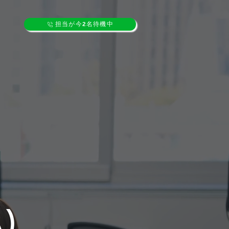
担当が今2名待機中
)