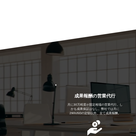
​成果報酬の営業代行
月に30万程度が固定相場の営業代行。し
かも成果保証はなし。弊社では月に
290USDの定額以外、全て成果報酬。