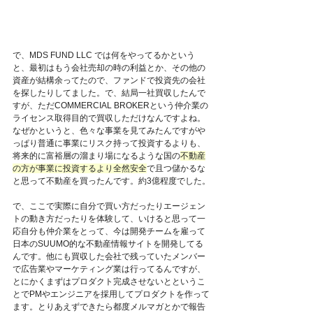
で、MDS FUND LLC では何をやってるかという
と、最初はもう会社売却の時の利益とか、その他の
資産が結構余ってたので、ファンドで投資先の会社
を探したりしてました。で、結局一社買収したんで
すが、ただCOMMERCIAL BROKERという仲介業の
ライセンス取得目的で買収しただけなんですよね。
なぜかというと、色々な事業を見てみたんですがや
っぱり普通に事業にリスク持って投資するよりも、
将来的に富裕層の溜まり場になるような国の
不動産
の方が事業に投資するより全然安全
で且つ儲かるな
と思って不動産を買ったんです。約3億程度でした。
で、ここで実際に自分で買い方だったりエージェン
トの動き方だったりを体験して、いけると思って一
応自分も仲介業をとって、今は開発チームを雇って
日本のSUUMO的な不動産情報サイトを開発してる
んです。他にも買収した会社で残っていたメンバー
で広告業やマーケティング業は行ってるんですが、
とにかくまずはプロダクト完成させないとというこ
とでPMやエンジニアを採用してプロダクトを作って
ます。とりあえずできたら都度メルマガとかで報告