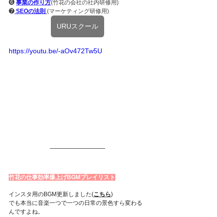
❻ 
事業の作り方
(竹花の会社の社内研修用)
❼
 SEOの法則
(マーケティング研修用)
URUスクール
https://youtu.be/-aOv472Tw5U
竹花の仕事効率爆上げBGMプレイリスト
インスタ用のBGM更新しました(
こちら
)
でも本当に音楽一つで一つの日常の景色すら変わる
んですよね。