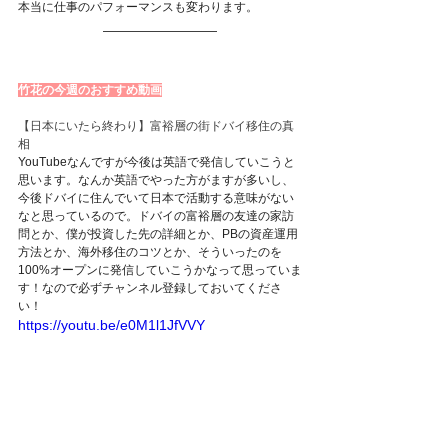
本当に仕事のパフォーマンスも変わります。
竹花の今週のおすすめ動画
【日本にいたら終わり】富裕層の街ドバイ移住の真
相
YouTubeなんですが今後は英語で発信していこうと
思います。なんか英語でやった方がますが多いし、
今後ドバイに住んでいて日本で活動する意味がない
なと思っているので。ドバイの富裕層の友達の家訪
問とか、僕が投資した先の詳細とか、PBの資産運用
方法とか、海外移住のコツとか、そういったのを
100%オープンに発信していこうかなって思っていま
す！なので必ずチャンネル登録しておいてくださ
い！
https://youtu.be/e0M1l1JfVVY