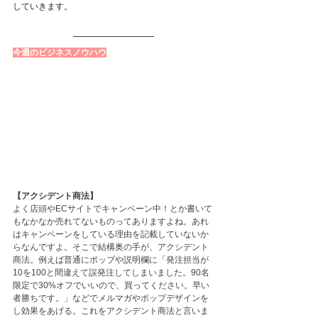
していきます。
今週のビジネスノウハウ
【アクシデント商法】
よく店頭やECサイトでキャンペーン中！とか書いて
もなかなか売れてないものってありますよね。あれ
はキャンペーンをしている理由を記載していないか
らなんですよ。そこで結構奥の手が、アクシデント
商法。例えば普通にポップや説明欄に「発注担当が
10を100と間違えて誤発注してしまいました。90名
限定で30%オフでいいので、買ってください。早い
者勝ちです。」などでメルマガやポップデザインを
し効果をあげる。これをアクシデント商法と言いま