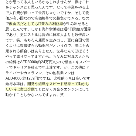
とか思ってる人もいるかもしれませんが、僕はこれ
をチャンスだと思ったんです。だって事業をやる上
で人件費が低いって最高じゃないですか。そして物
価が高い国なので高価格帯での勝負ができる。なの
で
飲食店だとしてもIT並みの利益率
が生み出せると
思ったんです。しかも海外労働者は週6日勤務が通常
であり、更にスキルは普通に日本人よりも数倍高い
です。笑。もちろん雇用を生み出し、更に自国で働
くよりは数倍彼らも効率的だという点で、誰にも否
定される筋合いはありません。世界なんてほぼそう
やって成り立ってますから。ちなみに写真の人たち
の給料はAED8000(約24万円)なので相当エキスパー
トでキャリアを積んで年上達です。が、この他にド
ライバーやカメラマン、その他営業マンは
AED4000(約12万円)ですね。比較的うちは高いです
給与水準は。
開発や組織をスピード感持って動かし
たい時は実は少数
でとにかくお金をエンジンにして
動かすことしかないんですよね。笑