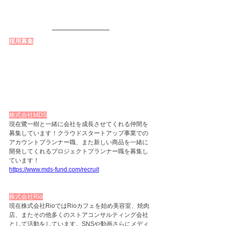
採用募集
株式会社MDS
現在鷺一樹と一緒に会社を成長させてくれる仲間を
募集しています！クラウドスタートアップ事業での
アカウントプランナー職、また新しい商品を一緒に
開発してくれるプロジェクトプランナー職を募集し
ています！
https://www.mds-fund.com/recruit
株式会社Rio
現在株式会社RioではRioカフェを始め美容室、焼肉
店、またその他多くのストアコンサルティング会社
として活動をしています。SNSや動画さらにメディ