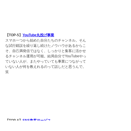
【TOP-5】
YouTube丸投げ事業
スマホ一つから始めた自分たちのチャンネル。そん
な試行錯誤を繰り返し続けたノウハウがあるからこ
そ、自己満発信ではなく、しっかりと集客に活かせ
るチャンネル運用が可能。結局自分でYouTubeやっ
ていない人が、またやっていても事業につながって
いない人が何を教えれるのって話しだと思うんで。
笑
【TOP-6】
SNS集客サービス
インスタでフォロワーを増やすのではなく、ターゲ