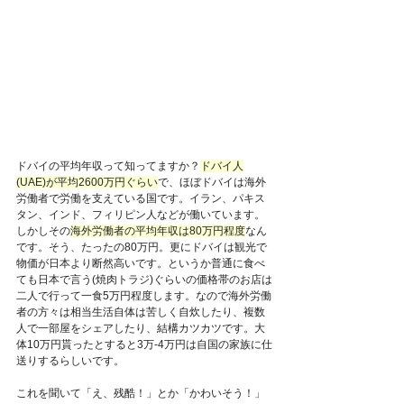
ドバイの平均年収って知ってますか？
ドバイ人
(UAE)が平均2600万円ぐらい
で、ほぼドバイは海外
労働者で労働を支えている国です。イラン、パキス
タン、インド、フィリピン人などが働いています。
しかしその
海外労働者の平均年収は80万円程度
なん
です。そう、たったの80万円。更にドバイは観光で
物価が日本より断然高いです。というか普通に食べ
ても日本で言う(焼肉トラジ)ぐらいの価格帯のお店は
二人で行って一食5万円程度します。なので海外労働
者の方々は相当生活自体は苦しく自炊したり、複数
人で一部屋をシェアしたり、結構カツカツです。大
体10万円貰ったとすると3万-4万円は自国の家族に仕
送りするらしいです。
これを聞いて「え、残酷！」とか「かわいそう！」