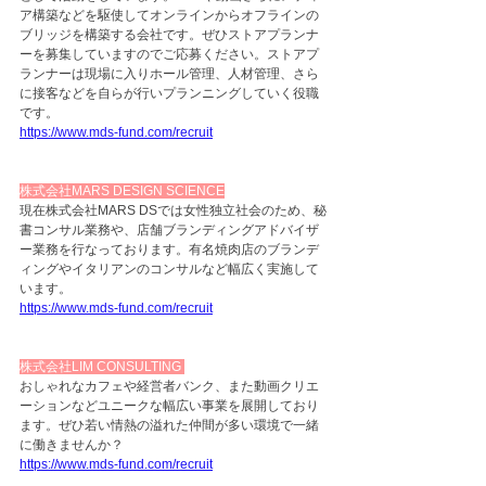
ア構築などを駆使してオンラインからオフラインの
ブリッジを構築する会社です。ぜひストアプランナ
ーを募集していますのでご応募ください。ストアプ
ランナーは現場に入りホール管理、人材管理、さら
に接客などを自らが行いプランニングしていく役職
です。
https://www.mds-fund.com/recruit
株式会社MARS DESIGN SCIENCE
現在株式会社MARS DSでは女性独立社会のため、秘
書コンサル業務や、店舗ブランディングアドバイザ
ー業務を行なっております。有名焼肉店のブランデ
ィングやイタリアンのコンサルなど幅広く実施して
います。
https://www.mds-fund.com/recruit
株式会社LIM CONSULTING 
おしゃれなカフェや経営者バンク、また動画クリエ
ーションなどユニークな幅広い事業を展開しており
ます。ぜひ若い情熱の溢れた仲間が多い環境で一緒
に働きませんか？
https://www.mds-fund.com/recruit