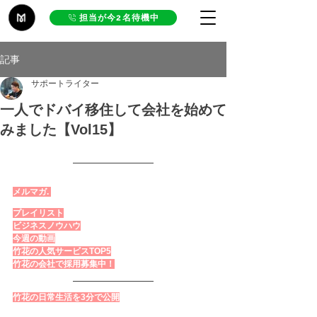
担当が今2名待機中
記事
サポートライター
一人でドバイ移住して会社を始めて
みました【Vol15】
メルマガ. 
プレイリスト
ビジネスノウハウ
今週の動画
竹花の人気サービスTOP5
竹花の会社で採用募集中！
竹花の日常生活を3分で公開