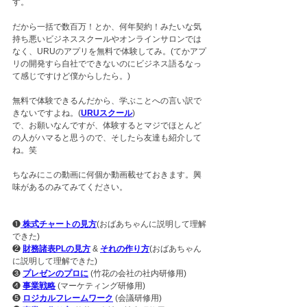
す。
だから一括で数百万！とか、何年契約！みたいな気
持ち悪いビジネススクールやオンラインサロンでは
なく、URUのアプリを無料で体験してみ。(てかアプ
リの開発すら自社でできないのにビジネス語るなっ
て感じですけど僕からしたら。)
無料で体験できるんだから、学ぶことへの言い訳で
きないですよね。(
URUスクール
)
で、お願いなんですが、体験するとマジでほとんど
の人がハマると思うので、そしたら友達も紹介して
ね。笑
ちなみにこの動画に何個か動画載せておきます。興
味があるのみてみてください。
❶
 株式チャートの見方
(おばあちゃんに説明して理解
できた)
❷ 
財務諸表PLの見方
 & 
それの作り方
(おばあちゃん
に説明して理解できた)
❸ 
プレゼンのプロに
 (竹花の会社の社内研修用)
❹ 
事業戦略
 (マーケティング研修用)
❺ 
ロジカルフレームワーク
 (会議研修用)