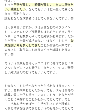
得ない。
もっと
所得が欲しい、時間が欲しい、自由に行きた
い、独立したい
、なんでもいいけど人生って変えな
きゃ、変わらない。
誰もあなたを成功者にはしてくれないんですよ。笑
はっきり言いますが、僕は店舗などのオフライン
も、システムやアプリ開発をはじめとするオンライ
ンサービスも数多くやってる経験があります。だか
らと言って自分が成功者なのではなく、むしろ、
失
敗を誰よりも多くしてきた
ことが自慢の人間です。
大炎上して取引先にも謝りまくった経験もありま
す。笑
そういう失敗も全部カッコつけずに発信できる「リ
アル」なビジネスを発信してきたいんですよ。堅苦
しい経済論だのどうでもいいんですよ。
お金なんてもし学べなかったら払わなけりゃいんで
すよ。無料期間あるんだから。でも、僕らは自分の
講義の質に自信を持っています。もう、あなたが学
ぶことに依存することがわかってるんです。そし
て、それを活かせば全て生活が向上すると理解して
くれる体験を提供できるというのも分かってるんで