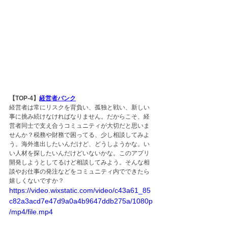
【TOP-4】
経営者バンク
経営者は常にリスクを背負い、孤独と戦い、新しい
事に挑み続けなければなりません。だからこそ、経
営者同士で支え合うコミュニティが大切だと思いま
せんか？税務や財務で困ってる、少し相談してみよ
う。海外進出したいんだけど、どうしようかな。い
い人材を探したいんだけどいないかな。このアプリ
開発しようとしてるけど相談してみよう。そんな相
談やお仕事の発注などをコミュニティ内でできたら
嬉しくないですか？
https://video.wixstatic.com/video/c43a61_85
c82a3acd7e47d9a0a4b9647ddb275a/1080p
/mp4/file.mp4