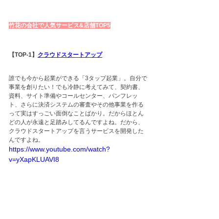
竹花の会社で人気サービス&店舗TOP5
【TOP-1】
クラウドスタートアップ
誰でも今から起業ができる「3タップ起業」。自分で
事業を創りたい！でも冷静に考えてみて、契約書、
資料、サイト準備やコールセンター、パンフレッ
ト、さらに決済システムの審査やその他事業を作る
って実はすっごい面倒なことばかり。だからほとん
どの人が永遠と足踏みしてるんですよね。だから、
クラウドスタートアップを言うサービスを開発した
んですよね。
https://www.youtube.com/watch?
v=yXapKLUAVI8