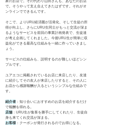
家のお店で。その代わり山田さんも、あなたのお店
で。そうやって支え合えてきたはずです。それがオ
ンラインでできるんです。
そこで、よりURU経済圏が活発化、そして生徒の所
得が向上し、さらにURU生同士がもっと交流が深ま
るようなサービスを前回の事業計画発表で、生徒達
が考え企画してくれました。今後URU生が簡単に収
益化ができる最高な仕組みを一緒に作っていきまし
ょう。
サービスの仕組みも、説明するのが難しいほどシン
プルです。
ユアエコに掲載されているお店に来店したり、友達
に紹介してその友人が来店したりすると、その人に
お店から感謝報酬が入るというシンプルな仕組みで
す。
紹介者
：知り合いにおすすめのお店を紹介するだけ
で報酬を得れる。
店舗
：URU生が集客を勝手にしてくれたり、生徒自
身も来てくれ交流が深まる。
お客様
：クーポンが発行されるのでお得になる。