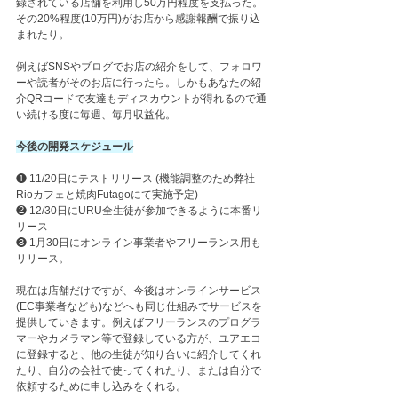
録されている店舗を利用し50万円程度を支払った。
その20%程度(10万円)がお店から感謝報酬で振り込
まれたり。
例えばSNSやブログでお店の紹介をして、フォロワ
ーや読者がそのお店に行ったら。しかもあなたの紹
介QRコードで友達もディスカウントが得れるので通
い続ける度に毎週、毎月収益化。
今後の開発スケジュール
❶ 11/20日にテストリリース (機能調整のため弊社
Rioカフェと焼肉Futagoにて実施予定)
❷ 12/30日にURU全生徒が参加できるように本番リ
リース
❸ 1月30日にオンライン事業者やフリーランス用も
リリース。
現在は店舗だけですが、今後はオンラインサービス
(EC事業者なども)などへも同じ仕組みでサービスを
提供していきます。例えばフリーランスのプログラ
マーやカメラマン等で登録している方が、ユアエコ
に登録すると、他の生徒が知り合いに紹介してくれ
たり、自分の会社で使ってくれたり、または自分で
依頼するために申し込みをくれる。