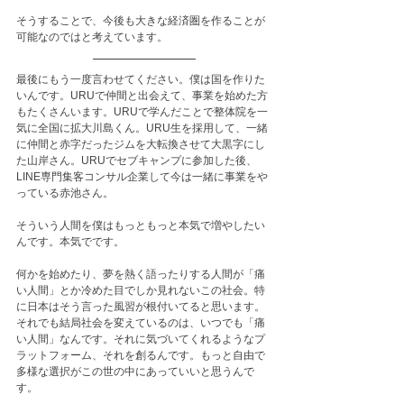
そうすることで、今後も大きな経済圏を作ることが
可能なのではと考えています。
最後にもう一度言わせてください。僕は国を作りた
いんです。URUで仲間と出会えて、事業を始めた方
もたくさんいます。URUで学んだことで整体院を一
気に全国に拡大川島くん。URU生を採用して、一緒
に仲間と赤字だったジムを大転換させて大黒字にし
た山岸さん。URUでセブキャンプに参加した後、
LINE専門集客コンサル企業して今は一緒に事業をや
っている赤池さん。
そういう人間を僕はもっともっと本気で増やしたい
んです。本気でです。
何かを始めたり、夢を熱く語ったりする人間が「痛
い人間」とか冷めた目でしか見れないこの社会。特
に日本はそう言った風習が根付いてると思います。
それでも結局社会を変えているのは、いつでも「痛
い人間」なんです。それに気づいてくれるようなプ
ラットフォーム、それを創るんです。もっと自由で
多様な選択がこの世の中にあっていいと思うんで
す。