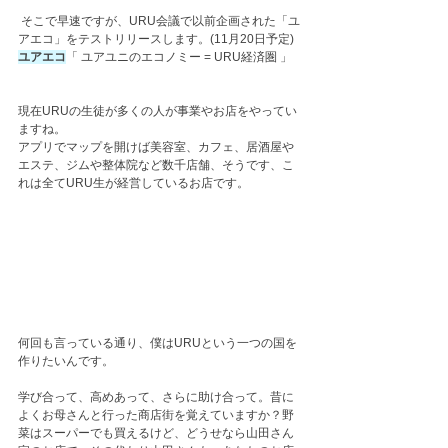
 そこで早速ですが、URU会議で以前企画された「ユ
アエコ」をテストリリースします。(11月20日予定) 
ユアエコ
「 ユアユニのエコノミー = URU経済圏 」
現在URUの生徒が多くの人が事業やお店をやってい
ますね。
アプリでマップを開けば美容室、カフェ、居酒屋や
エステ、ジムや整体院など数千店舗、そうです、こ
れは全てURU生が経営しているお店です。
何回も言っている通り、僕はURUという一つの国を
作りたいんです。
学び合って、高めあって、さらに助け合って。昔に
よくお母さんと行った商店街を覚えていますか？野
菜はスーパーでも買えるけど、どうせなら山田さん