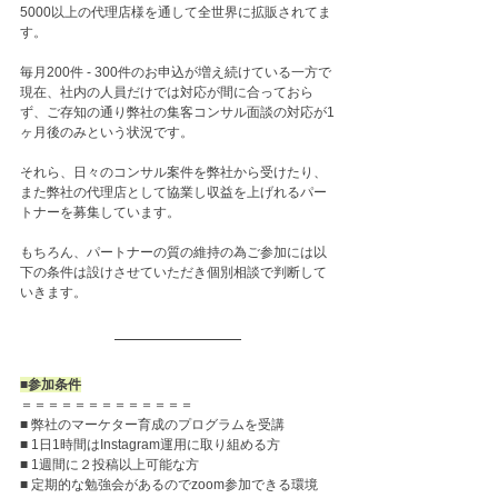
5000以上の代理店様を通して全世界に拡販されてま
す。
毎月200件 - 300件のお申込が増え続けている一方で
現在、社内の人員だけでは対応が間に合っておら
ず、ご存知の通り弊社の集客コンサル面談の対応が1
ヶ月後のみという状況です。
それら、日々のコンサル案件を弊社から受けたり、
また弊社の代理店として協業し収益を上げれるパー
トナーを募集しています。
もちろん、パートナーの質の維持の為ご参加には以
下の条件は設けさせていただき個別相談で判断して
いきます。
■参加条件
＝＝＝＝＝＝＝＝＝＝＝＝＝
■ 弊社のマーケター育成のプログラムを受講
■ 1日1時間はInstagram運用に取り組める方
■ 1週間に２投稿以上可能な方
■ 定期的な勉強会があるのでzoom参加できる環境