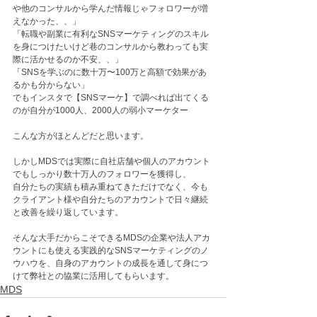
や他のコンサルから学んだ情報じゃフォロワーが増
えなかった、、」
「転職や副業に有利なSNSマーケティングのスキル
を身につけたいけど巷のコンサルから教わっても実
際に活かせるのか不安、、」
「SNSを学ぶのに数十万〜100万と高額で効果があ
るかも分からない」
でもインスタで【SNSマーケ】で調べれば出てくる
のが自分が1000人、2000人の弱小マーケター
こんな方がほとんどだと思います。
しかしMDSでは実際に自社店舗や個人のアカウント
でもしっかり数十万人のフォロワーを獲得し、
自分たちの実績も積み重ねてきただけでなく、今も
クライアント様や自分たちのアカウントで日々継続
と改善を繰り返しています。
そんな大手だからこそできるMDSの企業や法人アカ
ウントにも使える実践的なSNSマーケティングのノ
ウハウを、自身のアカウントの成長を通して身につ
けて弊社との協業に活用してもらいます。
MDS