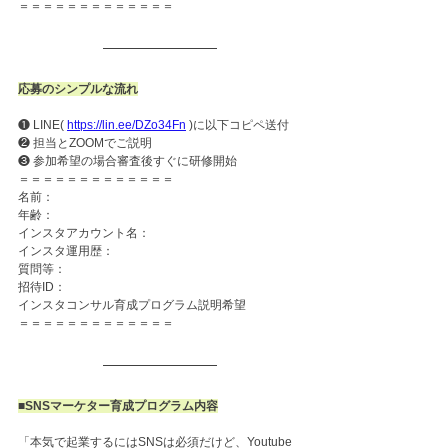
＝＝＝＝＝＝＝＝＝＝＝＝＝
応募のシンプルな流れ
❶ LINE( 
https://lin.ee/DZo34Fn
 )に以下コピペ送付
❷ 担当とZOOMでご説明
❸ 参加希望の場合審査後すぐに研修開始
＝＝＝＝＝＝＝＝＝＝＝＝＝
名前：
年齢：
インスタアカウント名：
インスタ運用歴：
質問等：
招待ID：
インスタコンサル育成プログラム説明希望
＝＝＝＝＝＝＝＝＝＝＝＝＝
■SNSマーケター育成プログラム内容
「本気で起業するにはSNSは必須だけど、Youtube