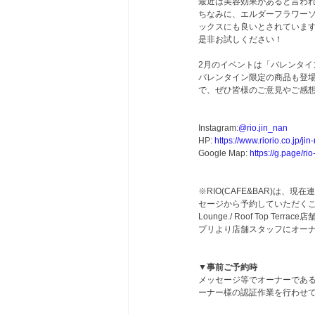
最近は美容効果があると言わ
ちなみに、エルダーフラワー
ックスにも良いとされていま
是非お試しください！
2月のイベントは「バレンタイ
バレンタイン限定の商品も登
で、ぜひ皆様のご意見やご感想
Instagram:
@rio.jin_nan
HP: 
https://www.riorio.co.jp/jin
Google Map: 
https://g.page/ri
※RIO(CAFE&BAR)は
セージから予約していただくこ
Lounge./ Roof To
プリより店舗スタッフにオー
▼事前ご予約時
メッセージ等でオーナーであ
ーナー様の認証作業を行わせてい