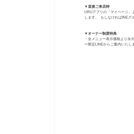
▼直接ご来店時  
URUアプリの「マイページ」上
します。  もしなければINE
▼オーナー制度特典  
・全メニュー表示価格より永久
ー限定LINEからご案内いたします