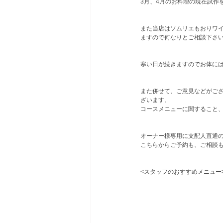
3月、4月のお料理の現在試作
また当店はソムリエもおりワ
ますので何なりとご相談下さ
寒い日が続きますのでお体に
また併せて、ご意見などがござ
ざいます。
コースメニューに関すること
オーナー様専用に支配人直通の
こちらからご予約も、ご相談
<スタッフのおすすめメニュー