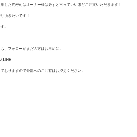
使用した肉寿司はオーナー様は必ずと言っていいほどご注文いただきます！
がり頂きたいです！
です。
にも、フォローがまだの方はお早めに。
配人LINE
しておりますので外部へのご共有はお控えください。