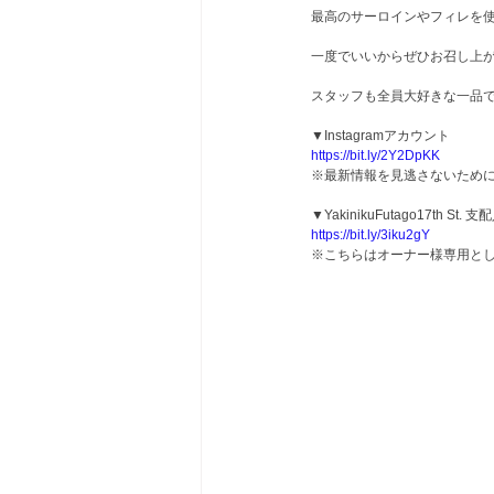
最高のサーロインやフィレを
一度でいいからぜひお召し上
スタッフも全員大好きな一品
▼Instagramアカウント
https://bit.ly/2Y2DpKK
※最新情報を見逃さないため
▼YakinikuFutago17th St. 支
https://bit.ly/3iku2gY
※こちらはオーナー様専用と