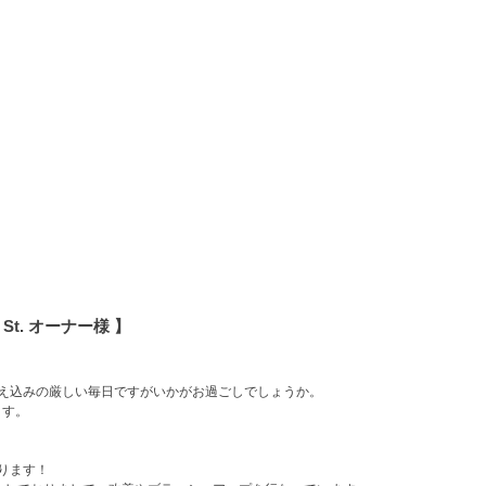
7th St. オーナー様 】
冷え込みの厳しい毎日ですがいかがお過ごしでしょうか。
ます。
ります！