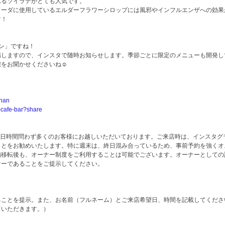
れるソイラテがとても人気です。
ソーダに使用しているエルダーフラワーシロップには風邪やインフルエンザへの効果
す！
ン」ですね！
場しますので、インスタで随時お知らせします。季節ごとに限定のメニューも開発し
をお聞かせくださいね☺︎
-nan
o-cafe-bar?share
、現在連日時間問わず多くのお客様にお越しいただいております。ご来店時は、インスタ
とをお勧めいたします。特に週末は、終日混み合っているため、事前予約を強くオスス
p Terrace店舗移転後も、オーナー制度をご利用することは可能でございます。オーナーとし
ナーであることをご提示してください。
ることを提示。また、お名前（フルネーム）とご来店希望日、時間を記載してくださ
ただきます。）    