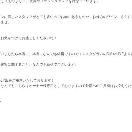
をしておりまして、改善やブラッシュアップを行なっています。
インに詳しいスタッフがとても多いのでお肉にあうものや、お好みのワイン、さらに
いませ。
はお気をつけてお過ごしくださいね！
いましたら本当に、本当になんでも結構ですのでインスタグラムのDMやLINEよ
、接客に関すること、なんでも結構でございます。
LINEをご用意いたしております！
もなんでもこちらはオーナー様専用としておりますので外部へのご共有はお控えくだ
>