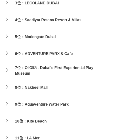
3位：LEGOLAND DUBAI
4位：Saadiyat Rotana Resort & Villas
5位：Motiongate Dubai
6位：ADVENTURE PARX & Cafe
7位：OliOli® - Dubai's First Experiential Play 
Museum
8位：Nakheel Mall
9位：Aquaventure Water Park
10位：Kite Beach
11位：
LA Mer