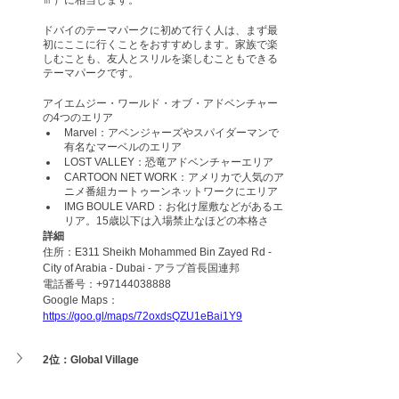
ドバイのテーマパークに初めて行く人は、まず最
初にここに行くことをおすすめします。家族で楽
しむことも、友人とスリルを楽しむこともできる
テーマパークです。
アイエムジー・ワールド・オブ・アドベンチャー
の4つのエリア
Marvel：アベンジャーズやスパイダーマンで
有名なマーベルのエリア
LOST VALLEY：恐竜アドベンチャーエリア
CARTOON NET WORK：アメリカで人気のア
ニメ番組カートゥーンネットワークにエリア
IMG BOULE VARD：お化け屋敷などがあるエ
リア。15歳以下は入場禁止なほどの本格さ
詳細
住所：E311 Sheikh Mohammed Bin Zayed Rd - 
City of Arabia - Dubai - アラブ首長国連邦
電話番号：+97144038888
Google Maps：
https://goo.gl/maps/72oxdsQZU1eBai1Y9
2位：Global Village