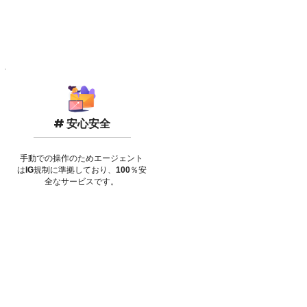
# 安心安全
手動での操作のためエージェント
は
IG
規制に準拠しており、
100
％安
全なサービスです。