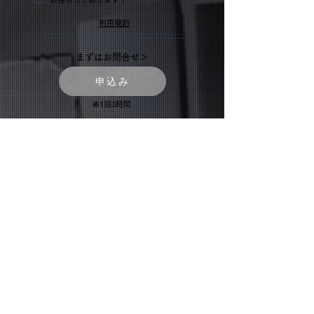
利用規約
まずはお問合せ＞
申込み
※1回3時間
お得パック(4回まで)
​オススメ！
¥300,000
✔︎YouTube撮影
✔︎セミナー、講演会
✔︎コミュニティでの集会
✔︎勉強会など
定期的にご予定がある方向け。
一ヶ月に4回いつでもご利用でき
ます。時間、場所問わずどこへで
も参ります。ワクワクすること一
緒にやりましょう🔥