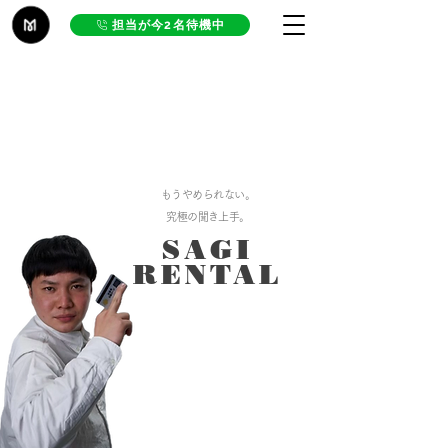
担当が今2名待機中
もうやめられない。
究極の聞き上手。
SAGI
RENTAL