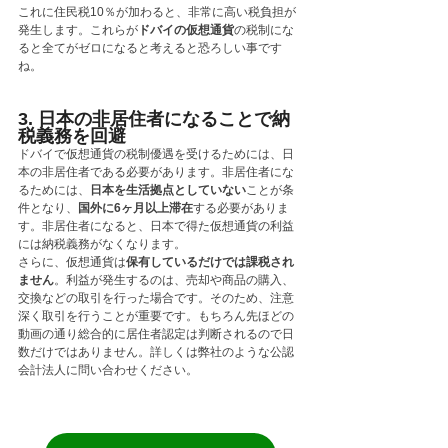
これに住民税10％が加わると、非常に高い税負担が
発生します。これらが
ドバイの仮想通貨
の税制にな
ると全てがゼロになると考えると恐ろしい事です
ね。
3. 日本の非居住者になることで納
税義務を回避
ドバイで仮想通貨の税制優遇を受けるためには、日
本の非居住者である必要があります。非居住者にな
るためには、
日本を生活拠点としていない
ことが条
件となり、
国外に6ヶ月以上滞在
する必要がありま
す。非居住者になると、日本で得た仮想通貨の利益
には納税義務がなくなります。
さらに、仮想通貨は
保有しているだけでは課税され
ません
。利益が発生するのは、売却や商品の購入、
交換などの取引を行った場合です。そのため、注意
深く取引を行うことが重要です。もちろん先ほどの
動画の通り総合的に居住者認定は判断されるので日
数だけではありません。詳しくは弊社のような公認
会計法人に問い合わせください。