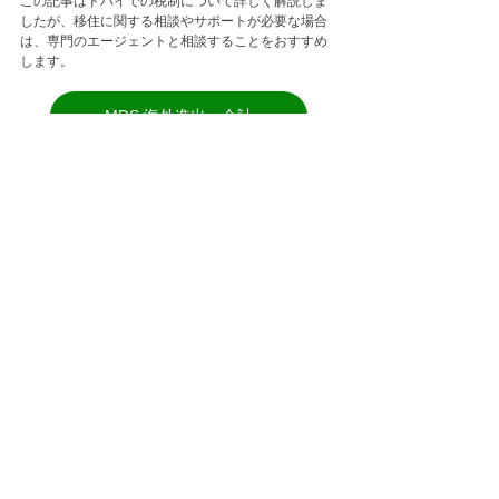
この記事はドバイでの税制について詳しく解説しま
したが、移住に関する相談やサポートが必要な場合
は、専門のエージェントと相談することをおすすめ
します。
MDS 海外進出・会計
ドバイの仮想通貨に関わる税制は、時期や規制変更
によって変わってきます。
すべて表示
最新記事