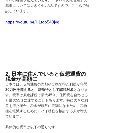
イへの移住を選んでいます。「ドバイの居住者」の
基準については大きく4つのみですので、こちらで解
説しています。
https://youtu.be/H1too540jyg
2. 日本に住んでいると仮想通貨の
税金が高額に
日本では、仮想通貨の売却や交換で得た利益が
年間
20万円を超える
と、
雑所得として課税対象
となりま
す。税率は累進課税で最大45％、住民税を合わせる
と最大55％に達することもあります。特に大きな利
益を得た場合、税金が非常に高額になるため、税負
担を軽減するためにドバイ移住を検討する人が増え
ています。
具体的な税率は以下の通りです：