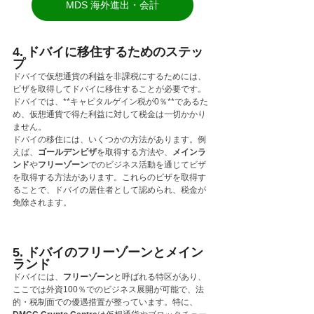
MDS 海外進出・会計
4. ドバイに移住するためのステッ
プ
ドバイで仮想通貨の利益を非課税にするためには、
ビザを取得してドバイに移住することが必要です。
ドバイでは、**キャピタルゲイン税が0％**であるた
め、仮想通貨で得た利益に対して税金は一切かかり
ません。
ドバイの移住には、いくつかの方法があります。例
えば、
ゴールデンビザ
を取得する方法や、
メインラ
ンド
や
フリーゾーン
でのビジネス活動を通じてビザ
を取得する方法があります。これらのビザを取得す
ることで、ドバイの居住者として認められ、税金が
免除されます。
5. ドバイのフリーゾーンとメイン
ランド
ドバイには、
フリーゾーン
と呼ばれる特区があり、
ここでは外資100％でのビジネス展開が可能で、法
的・税制面での優遇措置が整っています。特に、