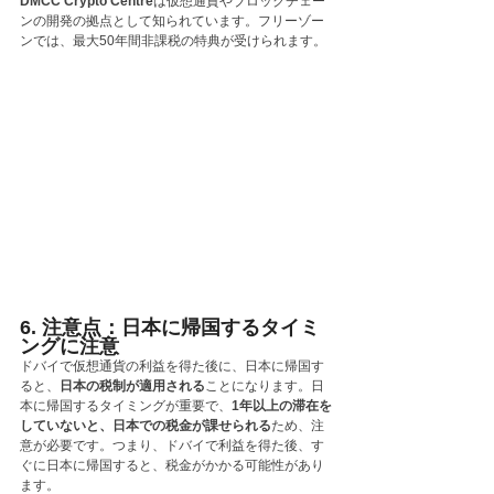
DMCC Crypto Centre
は仮想通貨やブロックチェー
ンの開発の拠点として知られています。フリーゾー
ンでは、最大50年間非課税の特典が受けられます。
6. 注意点：日本に帰国するタイミ
ングに注意
ドバイで仮想通貨の利益を得た後に、日本に帰国す
ると、
日本の税制が適用される
ことになります。日
本に帰国するタイミングが重要で、
1年以上の滞在を
していないと、日本での税金が課せられる
ため、注
意が必要です。つまり、ドバイで利益を得た後、す
ぐに日本に帰国すると、税金がかかる可能性があり
ます。