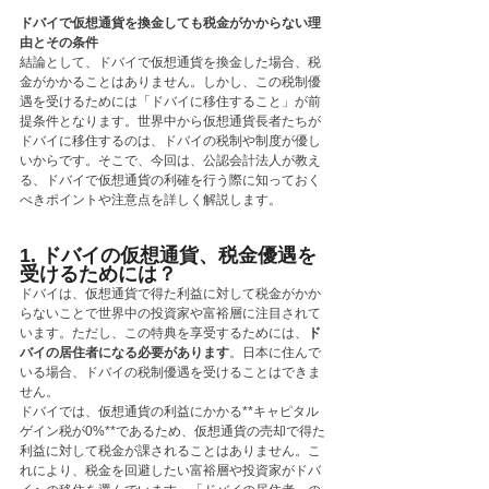
ドバイで仮想通貨を換金しても税金がかからない理
由とその条件
結論として、ドバイで仮想通貨を換金した場合、税
金がかかることはありません。しかし、この税制優
遇を受けるためには「ドバイに移住すること」が前
提条件となります。世界中から仮想通貨長者たちが
ドバイに移住するのは、ドバイの税制や制度が優し
いからです。そこで、今回は、公認会計法人が教え
る、ドバイで仮想通貨の利確を行う際に知っておく
べきポイントや注意点を詳しく解説します。
1. ドバイの仮想通貨、税金優遇を
受けるためには？
ドバイは、仮想通貨で得た利益に対して税金がかか
らないことで世界中の投資家や富裕層に注目されて
います。ただし、この特典を享受するためには、
ド
バイの居住者になる必要があります
。日本に住んで
いる場合、ドバイの税制優遇を受けることはできま
せん。
ドバイでは、仮想通貨の利益にかかる**キャピタル
ゲイン税が0%**であるため、仮想通貨の売却で得た
利益に対して税金が課されることはありません。こ
れにより、税金を回避したい富裕層や投資家がドバ