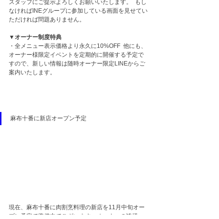
スタッフにご提示よろしくお願いいたします。  もし
なければINEグループに参加している画面を見せてい
ただければ問題ありません。
▼オーナー制度特典 
・全メニュー表示価格より永久に10%OFF  他にも、
オーナー様限定イベントを定期的に開催する予定で
すので、新しい情報は随時オーナー限定LINEからご
案内いたします。
麻布十番に新店オープン予定
現在、麻布十番に肉割烹料理の新店を11月中旬オー
プン予定で準備中でございます。オーナーの皆様へ