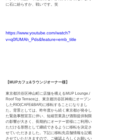
に石に紛らすか、戦いです。笑
https://www.youtube.com/watch?
v=q0fUMAh_Pds&feature=emb_title
【MUPカフェ&ラウンジオーナー様】
東京都渋谷区神山町に店舗を構えるMUP Lounge./ 
Roof Top Terraceは、東京都渋谷区神南にオープン
したRIO(CAFE&BAR)に移転することになりまし
た。背景としては、昨年度から続く東京都が発令し
た緊急事態宣言に伴い、短縮営業及び酒類提供制限
の影響が大きく、長期的にオーナー皆様にご利用い
ただける形態として継続できるように移転を決定さ
せていただきました。下記に移転先店舗情報を記載
させていただきますので、ご確認よろしくお願いい