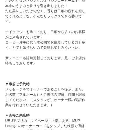
こだわり抜いたシングルオリジンコーヒー豆で、豆
本来のうまみと香りを引き出しました！
ただ美味しいだけでなく、香りは日頃の疲れを癒し
てくれるような、そんなリラックスできる香りで
す。
テイクアウトも承っており、日頃から多くのお客様
がご来店されています♪
コーヒー片手に代々木公園でお散歩している方も多
く、とても気持ちいので是非お楽しみください。
新メニューも随時更新しております。是非ご来店お
待ちしております♪
▼事前ご予約時
メッセージ等でオーナーであることを提示。また、
お名前（フルネーム）とご来店希望日、時間を記載
してください。（スタッフが、オーナー様の認証作
業を行わせていただきます。）  
▼直接ご来店時 
URUアプリの「マイページ」上部にある、MUP 
Lounge.のオーナーカードをタップした状態で店舗