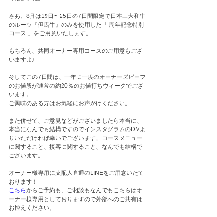
さあ、8月は19日〜25日の7日間限定で日本三大和牛
のルーツ『但馬牛』のみを使用した「 周年記念特別
コース 」をご用意いたします。
もちろん、共同オーナー専用コースのご用意もござ
いますよ♪
そしてこの7日間は、一年に一度のオーナーズビーフ
のお値段が通常の約20％のお値打ちウィークでござ
います。
ご興味のある方はお気軽にお声がけください。
また併せて、ご意見などがございましたら本当に、
本当になんでも結構ですのでインスタグラムのDMよ
りいただければ幸いでございます。コースメニュー
に関すること、接客に関すること、なんでも結構で
ございます。
オーナー様専用に支配人直通のLINEをご用意いたて
おります！
こちら
からご予約も、ご相談もなんでもこちらはオ
ーナー様専用としておりますので外部へのご共有は
お控えください。